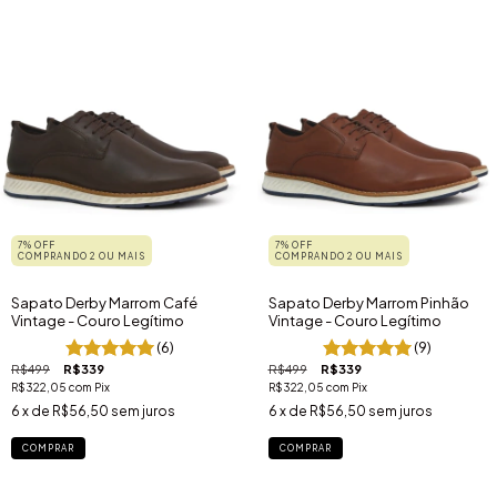
7% OFF
7% OFF
COMPRANDO 2 OU MAIS
COMPRANDO 2 OU MAIS
Sapato Derby Marrom Café
Sapato Derby Marrom Pinhão
Vintage - Couro Legítimo
Vintage - Couro Legítimo
(6)
(9)
R$499
R$339
R$499
R$339
R$322,05
com
Pix
R$322,05
com
Pix
6
x de
R$56,50
sem juros
6
x de
R$56,50
sem juros
COMPRAR
COMPRAR