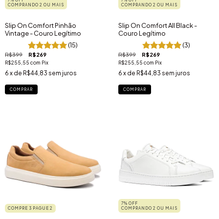
7% OFF
7% OFF
COMPRANDO 2 OU MAIS
COMPRANDO 2 OU MAIS
Slip On Comfort Pinhão
Slip On Comfort All Black -
Vintage - Couro Legítimo
Couro Legítimo
(15)
(3)
R$399
R$269
R$399
R$269
R$255,55
com
Pix
R$255,55
com
Pix
6
x de
R$44,83
sem juros
6
x de
R$44,83
sem juros
COMPRAR
COMPRAR
7% OFF
COMPRE 3 PAGUE 2
COMPRANDO 2 OU MAIS