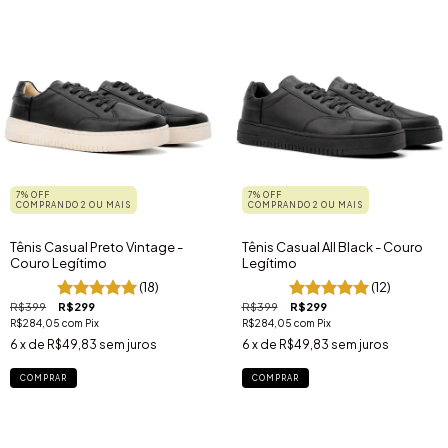
7% OFF
7% OFF
COMPRANDO 2 OU MAIS
COMPRANDO 2 OU MAIS
Tênis Casual Preto Vintage -
Tênis Casual All Black - Couro
Couro Legítimo
Legítimo
(18)
(12)
R$399
R$299
R$399
R$299
R$284,05
com
Pix
R$284,05
com
Pix
6
x de
R$49,83
sem juros
6
x de
R$49,83
sem juros
COMPRAR
COMPRAR