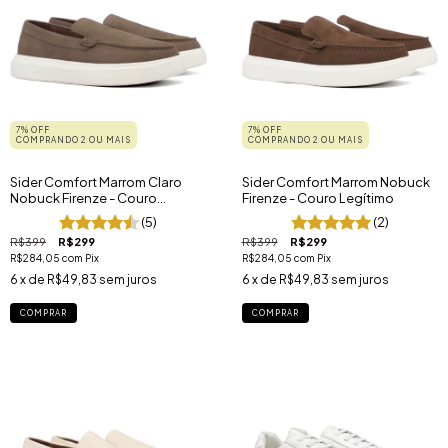
7% OFF
7% OFF
COMPRANDO 2 OU MAIS
COMPRANDO 2 OU MAIS
Sider Comfort Marrom Claro
Sider Comfort Marrom Nobuck
Nobuck Firenze - Couro
Firenze - Couro Legítimo
Legítimo
(5)
(2)
R$399
R$299
R$399
R$299
R$284,05
com
Pix
R$284,05
com
Pix
6
x de
R$49,83
sem juros
6
x de
R$49,83
sem juros
COMPRAR
COMPRAR