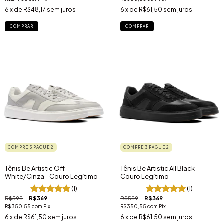
6
x de
R$48,17
sem juros
6
x de
R$61,50
sem juros
COMPRAR
COMPRAR
COMPRE 3 PAGUE 2
COMPRE 3 PAGUE 2
Tênis Be Artistic Off
Tênis Be Artistic All Black -
White/Cinza - Couro Legítimo
Couro Legítimo
(1)
(1)
R$599
R$369
R$599
R$369
R$350,55
com
Pix
R$350,55
com
Pix
6
x de
R$61,50
sem juros
6
x de
R$61,50
sem juros