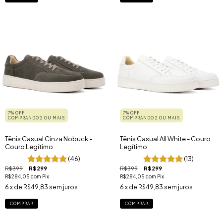
7% OFF
7% OFF
COMPRANDO 2 OU MAIS
COMPRANDO 2 OU MAIS
Tênis Casual Cinza Nobuck -
Tênis Casual All White - Couro
Couro Legítimo
Legítimo
(46)
(13)
R$399
R$299
R$399
R$299
R$284,05
com
Pix
R$284,05
com
Pix
6
x de
R$49,83
sem juros
6
x de
R$49,83
sem juros
COMPRAR
COMPRAR