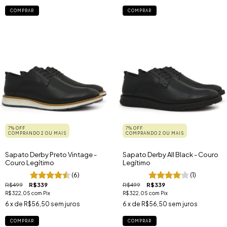
COMPRAR
COMPRAR
7% OFF
7% OFF
COMPRANDO 2 OU MAIS
COMPRANDO 2 OU MAIS
Sapato Derby Preto Vintage -
Sapato Derby All Black - Couro
Couro Legítimo
Legítimo
(6)
(1)
R$499
R$339
R$499
R$339
R$322,05
com
Pix
R$322,05
com
Pix
6
x de
R$56,50
sem juros
6
x de
R$56,50
sem juros
COMPRAR
COMPRAR