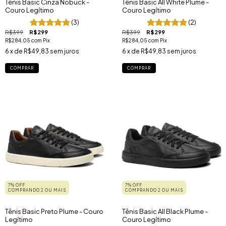
Tênis Basic Cinza Nobuck -
Tênis Basic All White Plume -
Couro Legítimo
Couro Legítimo
(3)
(2)
R$399
R$299
R$399
R$299
R$284,05
com
Pix
R$284,05
com
Pix
6
x de
R$49,83
sem juros
6
x de
R$49,83
sem juros
COMPRAR
COMPRAR
7% OFF
7% OFF
COMPRANDO 2 OU MAIS
COMPRANDO 2 OU MAIS
Tênis Basic Preto Plume - Couro
Tênis Basic All Black Plume -
Legítimo
Couro Legítimo