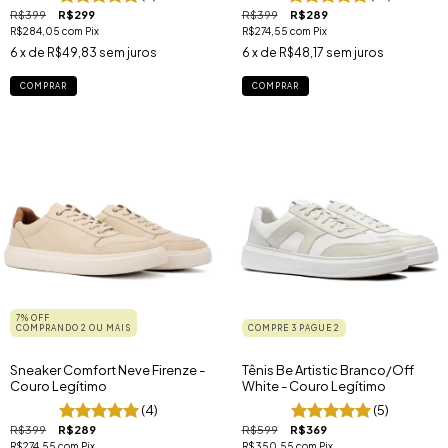
R$399
R$299
R$399
R$289
R$284,05
com
Pix
R$274,55
com
Pix
6
x de
R$49,83
sem juros
6
x de
R$48,17
sem juros
COMPRAR
COMPRAR
7% OFF
COMPRANDO 2 OU MAIS
COMPRE 3 PAGUE 2
Sneaker Comfort Neve Firenze -
Tênis Be Artistic Branco/Off
Couro Legítimo
White - Couro Legítimo
(4)
(5)
R$399
R$289
R$599
R$369
R$274,55
com
Pix
R$350,55
com
Pix