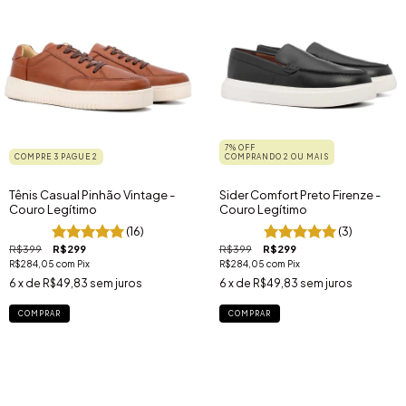
7% OFF
COMPRE 3 PAGUE 2
COMPRANDO 2 OU MAIS
Tênis Casual Pinhão Vintage -
Sider Comfort Preto Firenze -
Couro Legítimo
Couro Legítimo
(16)
(3)
R$399
R$299
R$399
R$299
R$284,05
com
Pix
R$284,05
com
Pix
6
x de
R$49,83
sem juros
6
x de
R$49,83
sem juros
COMPRAR
COMPRAR