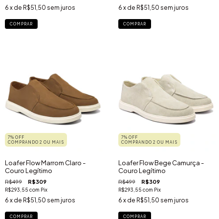
6
x de
R$51,50
sem juros
6
x de
R$51,50
sem juros
COMPRAR
COMPRAR
7% OFF
7% OFF
COMPRANDO 2 OU MAIS
COMPRANDO 2 OU MAIS
Loafer Flow Marrom Claro -
Loafer Flow Bege Camurça -
Couro Legítimo
Couro Legítimo
R$499
R$309
R$499
R$309
R$293,55
com
Pix
R$293,55
com
Pix
6
x de
R$51,50
sem juros
6
x de
R$51,50
sem juros
COMPRAR
COMPRAR