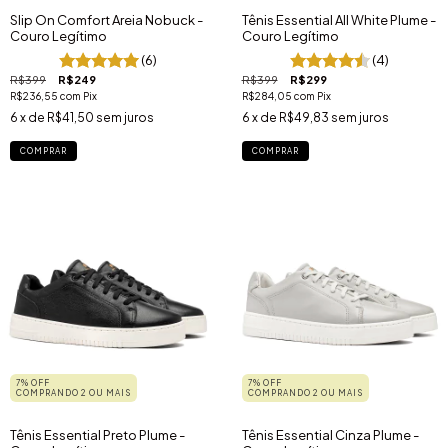
Slip On Comfort Areia Nobuck -
Tênis Essential All White Plume -
Couro Legítimo
Couro Legítimo
(6)
(4)
R$399
R$249
R$399
R$299
R$236,55
com
Pix
R$284,05
com
Pix
6
x de
R$41,50
sem juros
6
x de
R$49,83
sem juros
COMPRAR
COMPRAR
7% OFF
7% OFF
COMPRANDO 2 OU MAIS
COMPRANDO 2 OU MAIS
Tênis Essential Preto Plume -
Tênis Essential Cinza Plume -