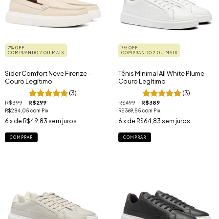
7% OFF
7% OFF
COMPRANDO 2 OU MAIS
COMPRANDO 2 OU MAIS
Sider Comfort Neve Firenze -
Tênis Minimal All White Plume -
Couro Legítimo
Couro Legítimo
(3)
(3)
R$399
R$299
R$499
R$389
R$284,05
com
Pix
R$369,55
com
Pix
6
x de
R$49,83
sem juros
6
x de
R$64,83
sem juros
COMPRAR
COMPRAR