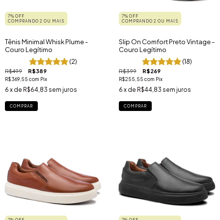
7% OFF
7% OFF
COMPRANDO 2 OU MAIS
COMPRANDO 2 OU MAIS
Tênis Minimal Whisk Plume -
Slip On Comfort Preto Vintage -
Couro Legítimo
Couro Legítimo
(2)
(18)
R$499
R$389
R$399
R$269
R$369,55
com
Pix
R$255,55
com
Pix
6
x de
R$64,83
sem juros
6
x de
R$44,83
sem juros
COMPRAR
COMPRAR