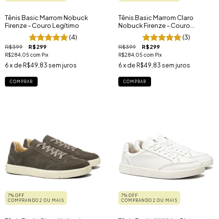
Tênis Basic Marrom Nobuck
Tênis Basic Marrom Claro
Firenze - Couro Legítimo
Nobuck Firenze - Couro
Legítimo
(4)
(3)
R$399
R$299
R$399
R$299
R$284,05
com
Pix
R$284,05
com
Pix
6
x de
R$49,83
sem juros
6
x de
R$49,83
sem juros
COMPRAR
COMPRAR
7% OFF
7% OFF
COMPRANDO 2 OU MAIS
COMPRANDO 2 OU MAIS