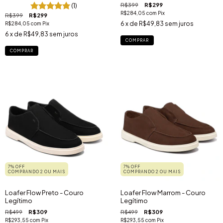
(1)
R$399
R$299
R$284,05
com
Pix
R$399
R$299
6
x de
R$49,83
sem juros
R$284,05
com
Pix
6
x de
R$49,83
sem juros
COMPRAR
COMPRAR
7% OFF
7% OFF
COMPRANDO 2 OU MAIS
COMPRANDO 2 OU MAIS
Loafer Flow Preto - Couro
Loafer Flow Marrom - Couro
Legítimo
Legítimo
R$499
R$309
R$499
R$309
R$293,55
com
Pix
R$293,55
com
Pix