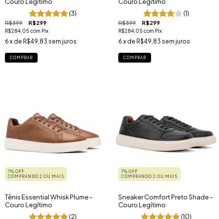
Couro Legítimo
Couro Legítimo
(3)
(1)
R$399
R$299
R$399
R$299
R$284,05
com
Pix
R$284,05
com
Pix
6
x de
R$49,83
sem juros
6
x de
R$49,83
sem juros
COMPRAR
COMPRAR
7% OFF
7% OFF
COMPRANDO 2 OU MAIS
COMPRANDO 2 OU MAIS
Tênis Essential Whisk Plume -
Sneaker Comfort Preto Shade -
Couro Legítimo
Couro Legítimo
(2)
(10)