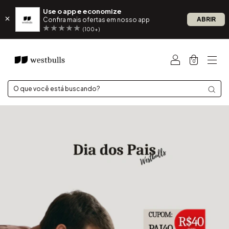
Use o app e economize
ABRIR
Confira mais ofertas em nosso app
(100+)
0