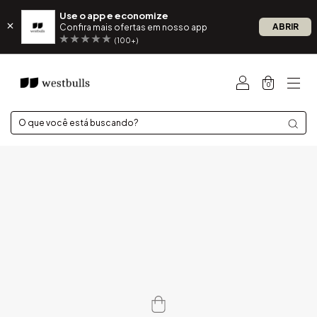
Use o app e economize
ABRIR
Confira mais ofertas em nosso app
(100+)
0