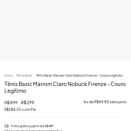
Início
.
Tênis Basic
.
Tênis Basic Marrom Claro Nobuck Firenze - Couro Legítimo
Tênis Basic Marrom Claro Nobuck Firenze - Couro
Legítimo
R$399
R$299
6
x de
R$49,83
sem juros
R$284,05
com
Pix
Frete grátis
a partir de
R$499