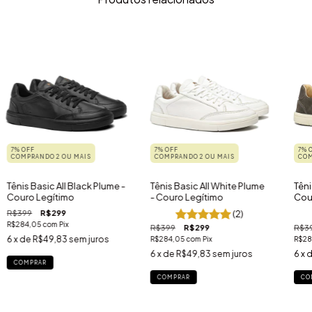
7% OFF
7% OFF
7% 
COMPRANDO 2 OU MAIS
COMPRANDO 2 OU MAIS
COM
Tênis Basic All Black Plume -
Tênis Basic All White Plume
Têni
Couro Legítimo
- Couro Legítimo
Cou
R$399
R$299
(2)
R$284,05
com
Pix
R$399
R$299
R$3
6
x de
R$49,83
sem juros
R$284,05
com
Pix
R$28
6
x de
R$49,83
sem juros
6
x 
COMPRAR
COMPRAR
CO