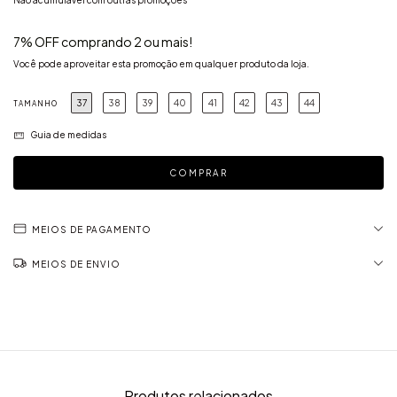
Não acumulável com outras promoções
7% OFF comprando 2 ou mais!
Você pode aproveitar esta promoção em qualquer produto da loja.
37
38
39
40
41
42
43
44
TAMANHO
Guia de medidas
MEIOS DE PAGAMENTO
MEIOS DE ENVIO
Produtos relacionados