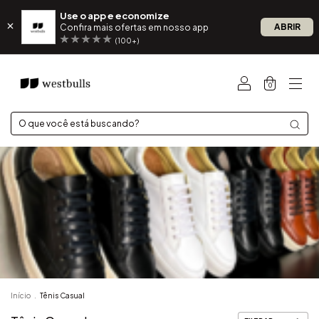
Use o app e economize
ABRIR
Confira mais ofertas em nosso app
(100+)
0
Início
.
Tênis Casual