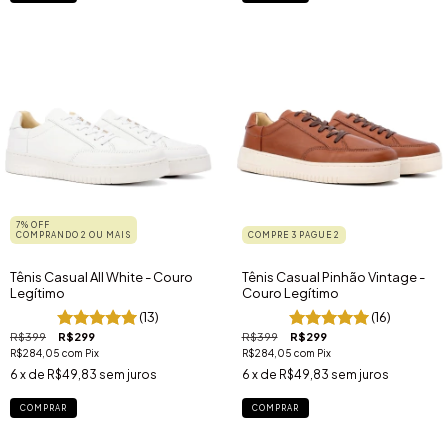
7% OFF
COMPRANDO 2 OU MAIS
COMPRE 3 PAGUE 2
Tênis Casual All White - Couro
Tênis Casual Pinhão Vintage -
Legítimo
Couro Legítimo
(13)
(16)
R$399
R$299
R$399
R$299
R$284,05
com
Pix
R$284,05
com
Pix
6
x de
R$49,83
sem juros
6
x de
R$49,83
sem juros
COMPRAR
COMPRAR