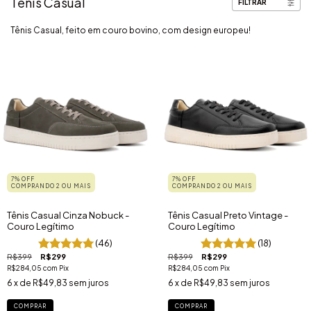
Tênis Casual
FILTRAR
Tênis Casual, feito em couro bovino, com design europeu!
7% OFF
7% OFF
COMPRANDO 2 OU MAIS
COMPRANDO 2 OU MAIS
Tênis Casual Cinza Nobuck -
Tênis Casual Preto Vintage -
Couro Legítimo
Couro Legítimo
(46)
(18)
R$399
R$299
R$399
R$299
R$284,05
com
Pix
R$284,05
com
Pix
6
x de
R$49,83
sem juros
6
x de
R$49,83
sem juros
COMPRAR
COMPRAR