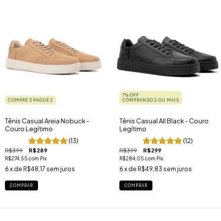
7% OFF
COMPRE 3 PAGUE 2
COMPRANDO 2 OU MAIS
Tênis Casual Areia Nobuck -
Tênis Casual All Black - Couro
Couro Legítimo
Legítimo
(13)
(12)
R$399
R$289
R$399
R$299
R$274,55
com
Pix
R$284,05
com
Pix
6
x de
R$48,17
sem juros
6
x de
R$49,83
sem juros
COMPRAR
COMPRAR