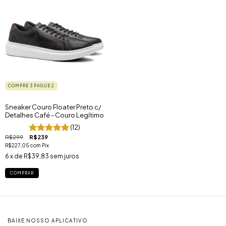
COMPRE 3 PAGUE 2
Sneaker Couro Floater Preto c/
Detalhes Café - Couro Legítimo
(12)
R$299
R$239
R$227,05
com
Pix
6
x de
R$39,83
sem juros
COMPRAR
BAIXE NOSSO APLICATIVO