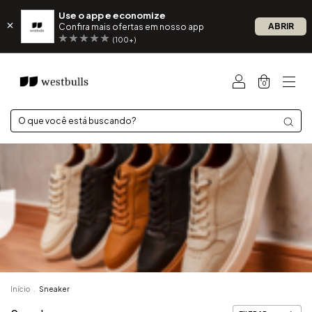
Use o app e economize
ABRIR
Confira mais ofertas em nosso app
(100+)
0
Início
.
Sneaker