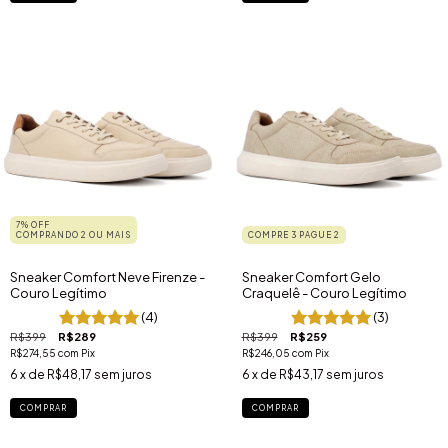
7% OFF
COMPRANDO 2 OU MAIS
COMPRE 3 PAGUE 2
Sneaker Comfort Neve Firenze -
Sneaker Comfort Gelo
Couro Legítimo
Craquelê - Couro Legítimo
(4)
(3)
R$399
R$289
R$399
R$259
R$274,55
com
Pix
R$246,05
com
Pix
6
x de
R$48,17
sem juros
6
x de
R$43,17
sem juros
COMPRAR
COMPRAR