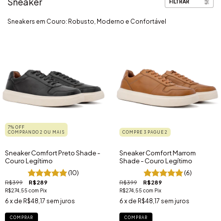
Sneaker
FILTRAR
Sneakers em Couro: Robusto, Moderno e Confortável
7% OFF
COMPRANDO 2 OU MAIS
COMPRE 3 PAGUE 2
Sneaker Comfort Preto Shade -
Sneaker Comfort Marrom
Couro Legítimo
Shade - Couro Legítimo
(10)
(6)
R$399
R$289
R$399
R$289
R$274,55
com
Pix
R$274,55
com
Pix
6
x de
R$48,17
sem juros
6
x de
R$48,17
sem juros
COMPRAR
COMPRAR