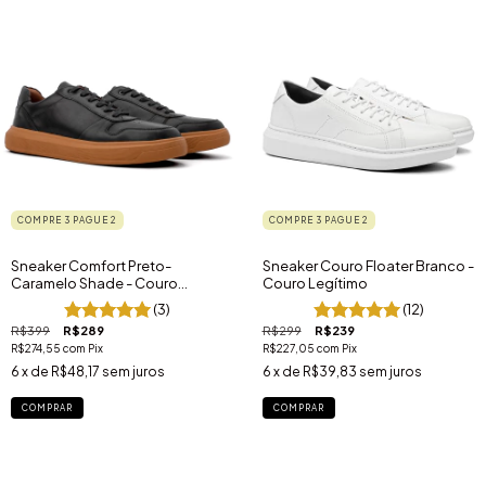
COMPRE 3 PAGUE 2
COMPRE 3 PAGUE 2
Sneaker Comfort Preto-
Sneaker Couro Floater Branco -
Caramelo Shade - Couro
Couro Legítimo
Legítimo
(3)
(12)
R$399
R$289
R$299
R$239
R$274,55
com
Pix
R$227,05
com
Pix
6
x de
R$48,17
sem juros
6
x de
R$39,83
sem juros
COMPRAR
COMPRAR