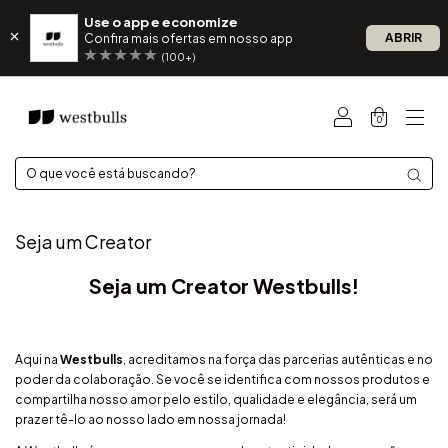
Use o app e economize
ABRIR
Confira mais ofertas em nosso app
(100+)
0
Seja um Creator
Seja um Creator Westbulls!
Aqui na
Westbulls
, acreditamos na força das parcerias autênticas e no
poder da colaboração. Se você se identifica com nossos produtos e
compartilha nosso amor pelo estilo, qualidade e elegância, será um
prazer tê-lo ao nosso lado em nossa jornada!