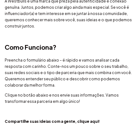
A Westbulls é uma marca que preza pela autenticidade e conexão
genuína. Juntos, podemos criar algo ainda mais especial. Se você é
influenciador(a) e tem interesse em se juntar à nossa comunidade,
queremos conhecer mais sobre você, suas ideias e o que podemos
construir juntos.
Como Funciona?
Preencha o formulário abaixo – é rápido e vamos analisar cada
resposta com carinho. Conte-nos um pouco sobre o seu trabalho,
suas redes sociais e o tipo de parceria que mais combina com você.
Queremos entender seu público e descobrir como podemos
colaborar da melhor forma.
Clique no botão abaixo e nos envie suas informações. Vamos
transformar essa parceria em algo único!
Compartilhe suas ideias com a gente,
clique aqui!