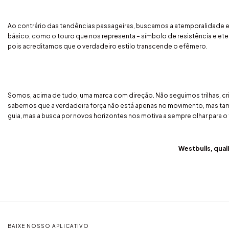
Ao contrário das tendências passageiras, buscamos a atemporalidade em
básico, como o touro que nos representa – símbolo de resistência e e
pois acreditamos que o verdadeiro estilo transcende o efêmero.
Somos, acima de tudo, uma marca com direção. Não seguimos trilhas, c
sabemos que a verdadeira força não está apenas no movimento, mas tamb
guia, mas a busca por novos horizontes nos motiva a sempre olhar para o
Westbulls, qual
BAIXE NOSSO APLICATIVO