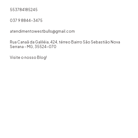
553784185245
037 9 8844-3475
atendimentowestbulls@gmail.com
Rua Canaã da Galiléia, 424, térreo Bairro São Sebastião Nova
Serrana - MG, 35524-070
Visite o nosso Blog!