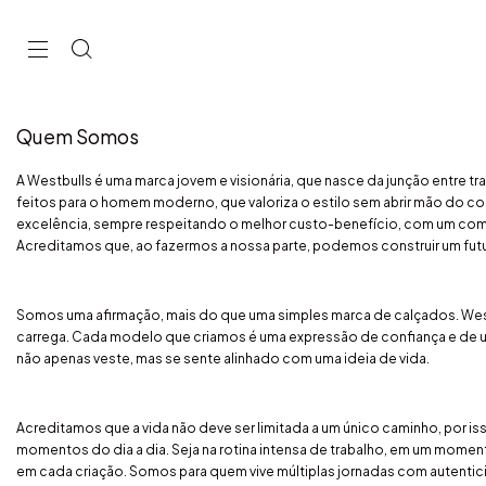
Quem Somos
A Westbulls é uma marca jovem e visionária, que nasce da junção entre t
feitos para o homem moderno, que valoriza o estilo sem abrir mão do c
excelência, sempre respeitando o melhor custo-benefício, com um compr
Acreditamos que, ao fazermos a nossa parte, podemos construir um fut
Somos uma afirmação, mais do que uma simples marca de calçados. West
carrega. Cada modelo que criamos é uma expressão de confiança e de u
não apenas veste, mas se sente alinhado com uma ideia de vida.
Acreditamos que a vida não deve ser limitada a um único caminho, por i
momentos do dia a dia. Seja na rotina intensa de trabalho, em um moment
em cada criação. Somos para quem vive múltiplas jornadas com autentici