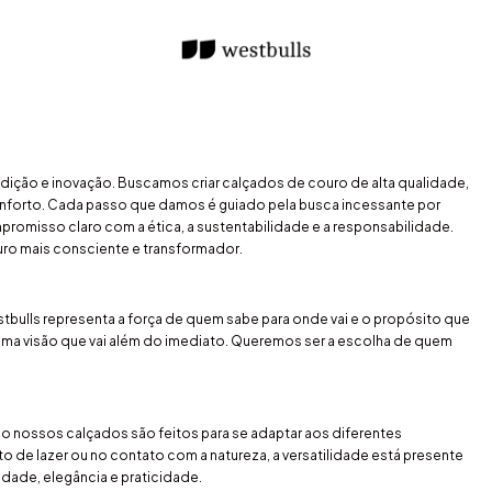
radição e inovação. Buscamos criar calçados de couro de alta qualidade,
onforto. Cada passo que damos é guiado pela busca incessante por
omisso claro com a ética, a sustentabilidade e a responsabilidade.
uro mais consciente e transformador.
bulls representa a força de quem sabe para onde vai e o propósito que
ma visão que vai além do imediato. Queremos ser a escolha de quem
sso nossos calçados são feitos para se adaptar aos diferentes
o de lazer ou no contato com a natureza, a versatilidade está presente
dade, elegância e praticidade.