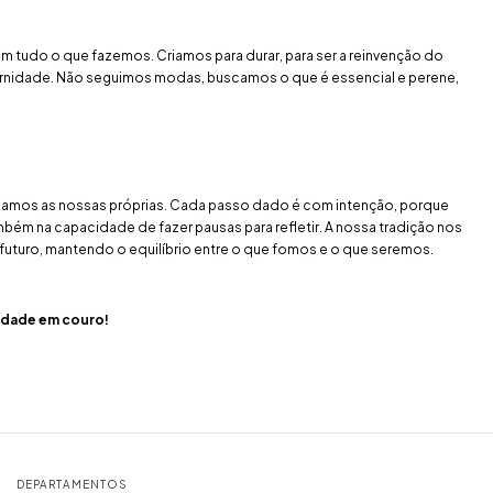
 tudo o que fazemos. Criamos para durar, para ser a reinvenção do
ternidade. Não seguimos modas, buscamos o que é essencial e perene,
riamos as nossas próprias. Cada passo dado é com intenção, porque
ém na capacidade de fazer pausas para refletir. A nossa tradição nos
 futuro, mantendo o equilíbrio entre o que fomos e o que seremos.
idade em couro!
DEPARTAMENTOS