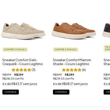
7% 
COMPRE 3 PAGUE 2
COMPRE 3 PAGUE 2
COM
Sneaker Comfort Gelo
Sneaker Comfort Marrom
Sne
Craquelê - Couro Legítimo
Shade - Couro Legítimo
Sha
(3)
(6)
R$399
R$259
R$399
R$289
R$3
R$246,05
com
Pix
R$274,55
com
Pix
R$27
6
x de
R$43,17
sem juros
6
x de
R$48,17
sem juros
6
x 
COMPRAR
COMPRAR
CO