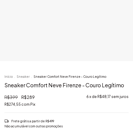
Início
.
Sneaker
.
Sneaker Comfort Neve Firenze - Couro Legítimo
Sneaker Comfort Neve Firenze - Couro Legítimo
R$399
R$289
6
x de
R$48,17
sem juros
R$274,55
com
Pix
Frete grátis
a partir de
R$499
Não acumulável com outras promoções