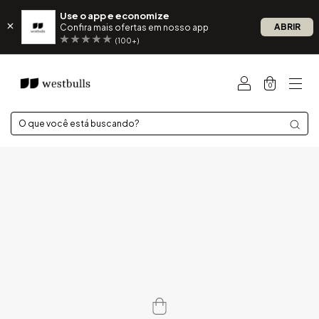
Use o app e economize
ABRIR
Confira mais ofertas em nosso app
(100+)
0