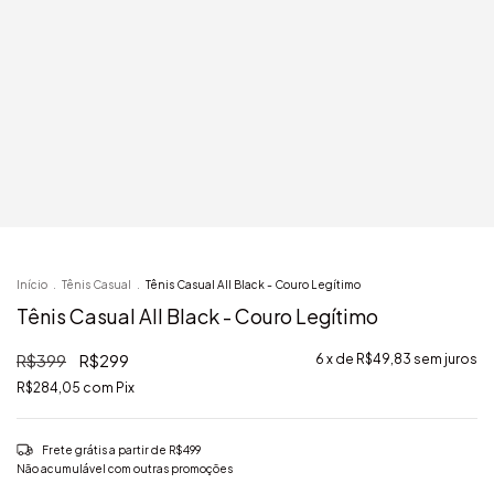
Início
.
Tênis Casual
.
Tênis Casual All Black - Couro Legítimo
Tênis Casual All Black - Couro Legítimo
R$399
R$299
6
x de
R$49,83
sem juros
R$284,05
com
Pix
Frete grátis
a partir de
R$499
Não acumulável com outras promoções