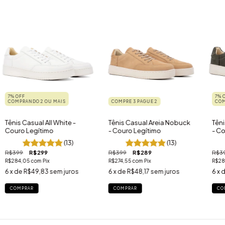
7% OFF
7% 
COMPRANDO 2 OU MAIS
COMPRE 3 PAGUE 2
COM
Tênis Casual All White -
Tênis Casual Areia Nobuck
Tên
Couro Legítimo
- Couro Legítimo
- Co
(13)
(13)
R$399
R$299
R$399
R$289
R$3
R$284,05
com
Pix
R$274,55
com
Pix
R$28
6
x de
R$49,83
sem juros
6
x de
R$48,17
sem juros
6
x 
COMPRAR
COMPRAR
CO