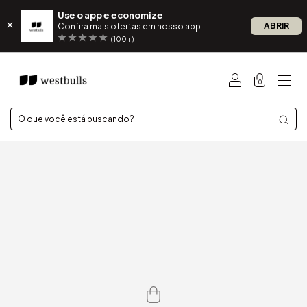
Use o app e economize
ABRIR
Confira mais ofertas em nosso app
(100+)
0