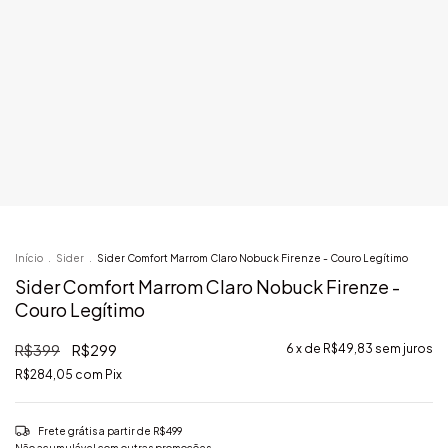
Início
.
Sider
.
Sider Comfort Marrom Claro Nobuck Firenze - Couro Legítimo
Sider Comfort Marrom Claro Nobuck Firenze -
Couro Legítimo
R$399
R$299
6
x de
R$49,83
sem juros
R$284,05
com
Pix
Frete grátis
a partir de
R$499