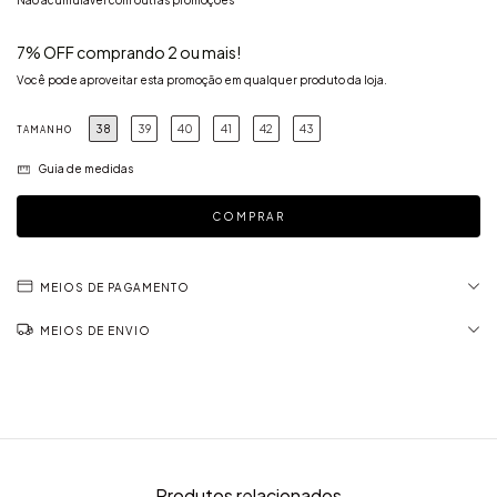
Não acumulável com outras promoções
7% OFF comprando 2 ou mais!
Você pode aproveitar esta promoção em qualquer produto da loja.
38
39
40
41
42
43
TAMANHO
Guia de medidas
MEIOS DE PAGAMENTO
MEIOS DE ENVIO
Produtos relacionados