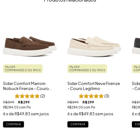
7% OFF
7% OFF
7% 
COMPRANDO 2 OU MAIS
COMPRANDO 2 OU MAIS
COM
Sider Comfort Marrom
Sider Comfort Neve Firenze
Side
Nobuck Firenze - Couro
- Couro Legítimo
- Co
Legítimo
(2)
(3)
R$399
R$299
R$399
R$299
R$3
R$284,05
com
Pix
R$284,05
com
Pix
R$28
6
x de
R$49,83
sem juros
6
x de
R$49,83
sem juros
6
x 
COMPRAR
COMPRAR
CO