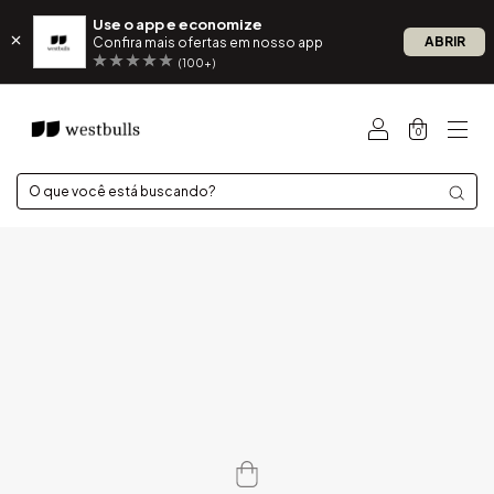
Use o app e economize
ABRIR
Confira mais ofertas em nosso app
(100+)
0