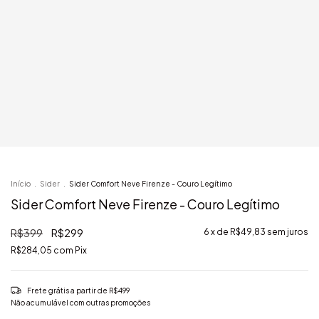
Início
.
Sider
.
Sider Comfort Neve Firenze - Couro Legítimo
Sider Comfort Neve Firenze - Couro Legítimo
R$399
R$299
6
x de
R$49,83
sem juros
R$284,05
com
Pix
Frete grátis
a partir de
R$499
Não acumulável com outras promoções