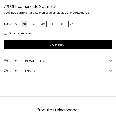
7% OFF comprando 2 ou mais!
Você pode aproveitar esta promoção em qualquer produto da loja.
38
39
40
41
42
43
TAMANHO
Guia de medidas
MEIOS DE PAGAMENTO
MEIOS DE ENVIO
Produtos relacionados