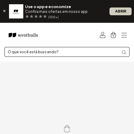
Use o app e economize
ABRIR
Confira mais ofertas em nosso app
(100+)
0