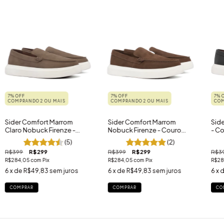
7% OFF
7% OFF
7% 
COMPRANDO 2 OU MAIS
COMPRANDO 2 OU MAIS
COM
Sider Comfort Marrom
Sider Comfort Marrom
Side
Claro Nobuck Firenze -
Nobuck Firenze - Couro
- Co
Couro Legítimo
Legítimo
(5)
(2)
R$399
R$299
R$399
R$299
R$3
R$284,05
com
Pix
R$284,05
com
Pix
R$28
6
x de
R$49,83
sem juros
6
x de
R$49,83
sem juros
6
x 
COMPRAR
COMPRAR
CO