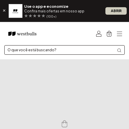
Use o app e economize
ABRIR
Confira mais ofertas em nosso app
(100+)
0