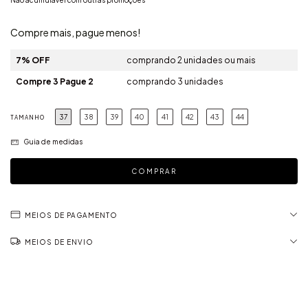
Não acumulável com outras promoções
Compre mais, pague menos!
7% OFF
comprando 2 unidades ou mais
Compre 3 Pague 2
comprando 3 unidades
37
38
39
40
41
42
43
44
TAMANHO
Guia de medidas
MEIOS DE PAGAMENTO
MEIOS DE ENVIO