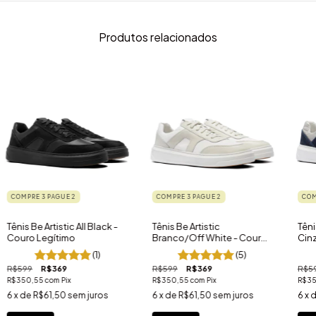
Produtos relacionados
COMPRE 3 PAGUE 2
COMPRE 3 PAGUE 2
COM
Tênis Be Artistic All Black -
Tênis Be Artistic
Têni
Couro Legítimo
Branco/Off White - Couro
Cin
Legítimo
Leg
(1)
(5)
R$599
R$369
R$599
R$369
R$5
R$350,55
com
Pix
R$350,55
com
Pix
R$3
6
x de
R$61,50
sem juros
6
x de
R$61,50
sem juros
6
x 