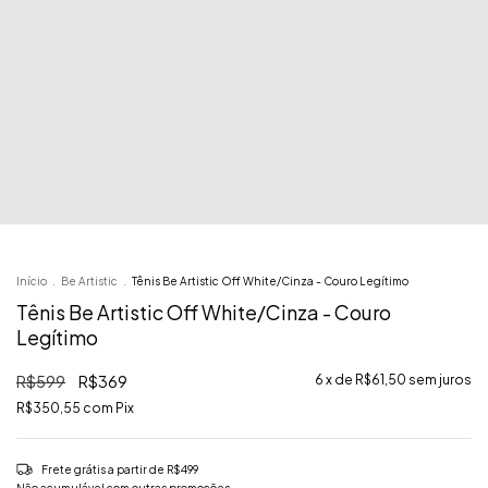
Início
.
Be Artistic
.
Tênis Be Artistic Off White/Cinza - Couro Legítimo
Tênis Be Artistic Off White/Cinza - Couro
Legítimo
R$599
R$369
6
x de
R$61,50
sem juros
R$350,55
com
Pix
Frete grátis
a partir de
R$499