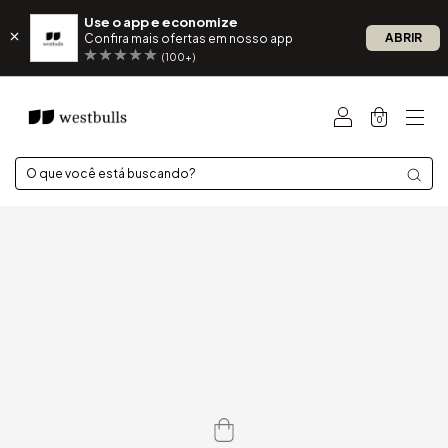
Use o app e economize
ABRIR
Confira mais ofertas em nosso app
(100+)
0