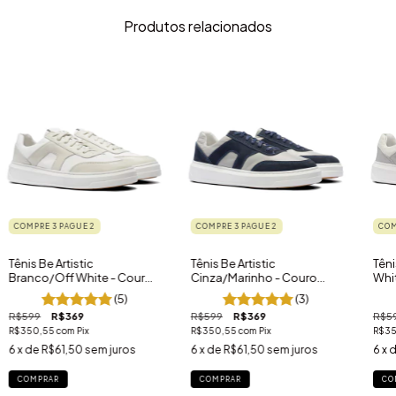
Produtos relacionados
COMPRE 3 PAGUE 2
COMPRE 3 PAGUE 2
COM
Tênis Be Artistic
Tênis Be Artistic
Têni
Branco/Off White - Couro
Cinza/Marinho - Couro
Whi
Legítimo
Legítimo
Leg
(5)
(3)
R$599
R$369
R$599
R$369
R$5
R$350,55
com
Pix
R$350,55
com
Pix
R$3
6
x de
R$61,50
sem juros
6
x de
R$61,50
sem juros
6
x 
COMPRAR
COMPRAR
CO