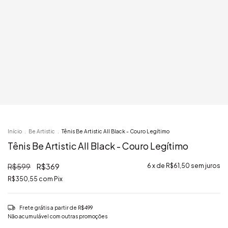
Início
.
Be Artistic
.
Tênis Be Artistic All Black - Couro Legítimo
Tênis Be Artistic All Black - Couro Legítimo
R$599
R$369
6
x de
R$61,50
sem juros
R$350,55
com
Pix
Frete grátis
a partir de
R$499
Não acumulável com outras promoções