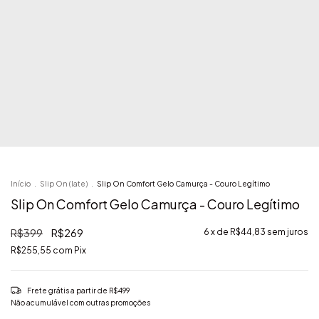
Início
.
Slip On (Iate)
.
Slip On Comfort Gelo Camurça - Couro Legítimo
Slip On Comfort Gelo Camurça - Couro Legítimo
R$399
R$269
6
x de
R$44,83
sem juros
R$255,55
com
Pix
Frete grátis
a partir de
R$499
Não acumulável com outras promoções