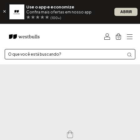
Use o app e economize
ABRIR
Confira mais ofertas em nosso app
(100+)
0