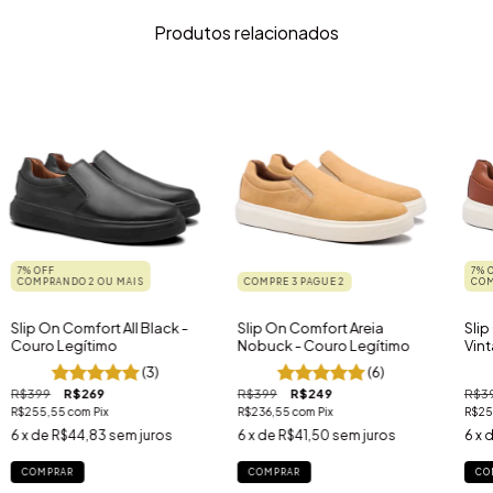
Produtos relacionados
7% OFF
7% 
COMPRANDO 2 OU MAIS
COMPRE 3 PAGUE 2
COM
Slip On Comfort All Black -
Slip On Comfort Areia
Sli
Couro Legítimo
Nobuck - Couro Legítimo
Vint
(3)
(6)
R$399
R$269
R$399
R$249
R$3
R$255,55
com
Pix
R$236,55
com
Pix
R$25
6
x de
R$44,83
sem juros
6
x de
R$41,50
sem juros
6
x 
COMPRAR
COMPRAR
CO