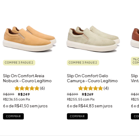
7% 
COMPRE 3 PAGUE 2
COMPRE 3 PAGUE 2
COM
Slip On Comfort Areia
Slip On Comfort Gelo
Sli
Nobuck - Couro Legítimo
Camurça - Couro Legítimo
Vint
(6)
(4)
R$399
R$249
R$399
R$269
R$3
R$236,55
com
Pix
R$255,55
com
Pix
R$25
6
x de
R$41,50
sem juros
6
x de
R$44,83
sem juros
6
x 
COMPRAR
COMPRAR
CO