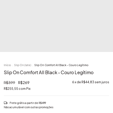
Início
.
Slip On (Iate)
.
Slip On Comfort All Black - Couro Legítimo
Slip On Comfort All Black - Couro Legítimo
R$399
R$269
6
x de
R$44,83
sem juros
R$255,55
com
Pix
Frete grátis
a partir de
R$499
Não acumulável com outras promoções