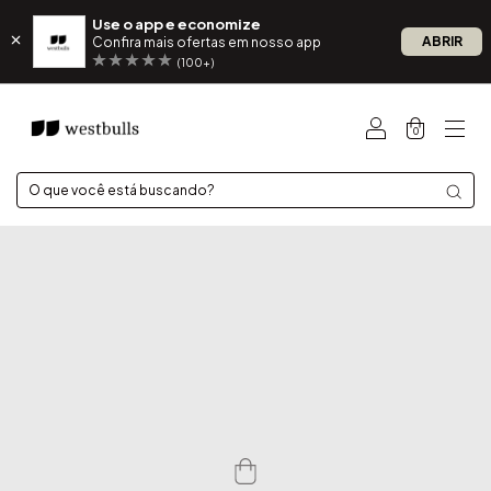
Use o app e economize
ABRIR
Confira mais ofertas em nosso app
(100+)
0