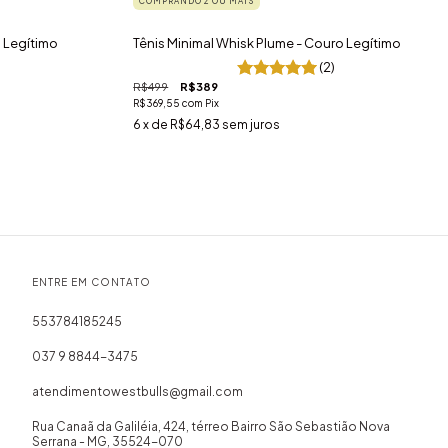
COMPRANDO 2 OU MAIS
o Legítimo
Tênis Minimal Whisk Plume - Couro Legítimo
(2)
R$499
R$389
R$369,55
com
Pix
6
x de
R$64,83
sem juros
ENTRE EM CONTATO
553784185245
037 9 8844-3475
atendimentowestbulls@gmail.com
Rua Canaã da Galiléia, 424, térreo Bairro São Sebastião Nova
Serrana - MG, 35524-070