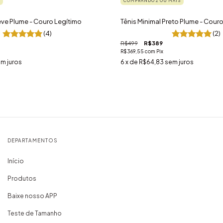
COMPRANDO 2 OU MAIS
eve Plume - Couro Legítimo
Tênis Minimal Preto Plume - Cour
(4)
(2)
R$499
R$389
R$369,55
com
Pix
m juros
6
x de
R$64,83
sem juros
DEPARTAMENTOS
Início
Produtos
Baixe nosso APP
Teste de Tamanho