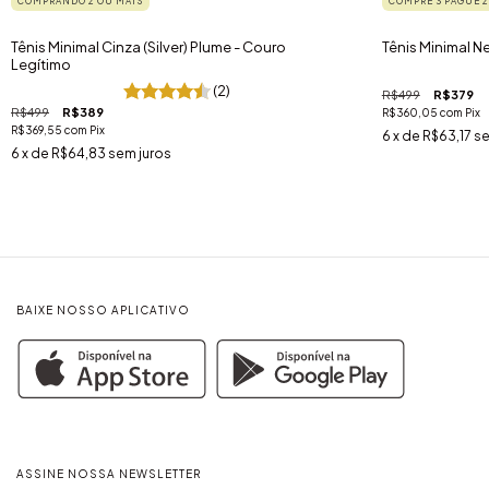
COMPRANDO 2 OU MAIS
COMPRE 3 PAGUE 2
Tênis Minimal Cinza (Silver) Plume - Couro
Tênis Minimal N
Legítimo
(2)
R$499
R$379
R$499
R$389
R$360,05
com
Pix
R$369,55
com
Pix
6
x de
R$63,17
se
6
x de
R$64,83
sem juros
BAIXE NOSSO APLICATIVO
ASSINE NOSSA NEWSLETTER