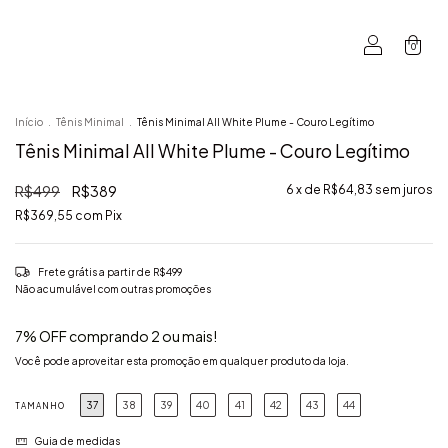
0
Início
.
Tênis Minimal
.
Tênis Minimal All White Plume - Couro Legítimo
Tênis Minimal All White Plume - Couro Legítimo
R$499
R$389
6
x de
R$64,83
sem juros
R$369,55
com
Pix
Frete grátis
a partir de
R$499
Não acumulável com outras promoções
7% OFF comprando 2 ou mais!
Você pode aproveitar esta promoção em qualquer produto da loja.
37
38
39
40
41
42
43
44
TAMANHO
Guia de medidas