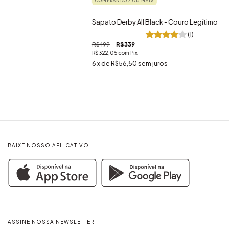
COMPRANDO 2 OU MAIS
Sapato Derby All Black - Couro Legítimo
(1)
R$499
R$339
R$322,05
com
Pix
6
x de
R$56,50
sem juros
BAIXE NOSSO APLICATIVO
ASSINE NOSSA NEWSLETTER