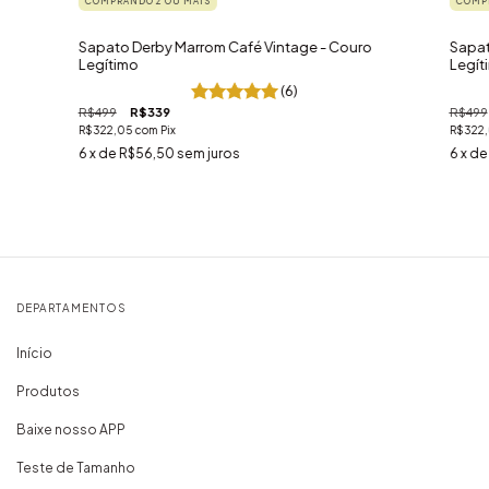
COMPRANDO 2 OU MAIS
COMPR
Sapato Derby Marrom Café Vintage - Couro
Sapat
Legítimo
Legít
(6)
R$499
R$339
R$499
R$322,05
com
Pix
R$322
6
x de
R$56,50
sem juros
6
x d
DEPARTAMENTOS
Início
Produtos
Baixe nosso APP
Teste de Tamanho