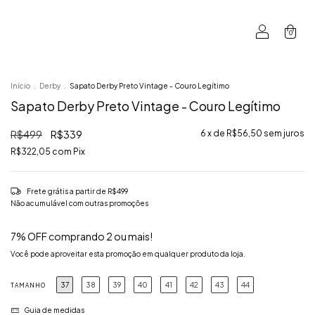
0
Início
.
Derby
.
Sapato Derby Preto Vintage - Couro Legítimo
Sapato Derby Preto Vintage - Couro Legítimo
R$499
R$339
6
x de
R$56,50
sem juros
R$322,05
com
Pix
Frete grátis
a partir de
R$499
Não acumulável com outras promoções
7% OFF comprando 2 ou mais!
Você pode aproveitar esta promoção em qualquer produto da loja.
37
38
39
40
41
42
43
44
TAMANHO
Guia de medidas