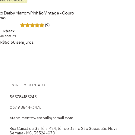
ANDO 2 OU MAIS
o Derby Marrom Pinhão Vintage - Couro
imo
(9)
R$339
,05
com
Pix
e
R$56,50
sem juros
ENTRE EM CONTATO
553784185245
037 9 8844-3475
atendimentowestbulls@gmail.com
Rua Canaã da Galiléia, 424, térreo Bairro São Sebastião Nova
Serrana - MG, 35524-070