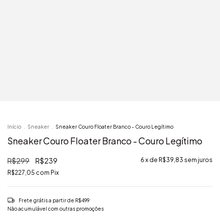
Início
.
Sneaker
.
Sneaker Couro Floater Branco - Couro Legítimo
Sneaker Couro Floater Branco - Couro Legítimo
R$299
R$239
6
x de
R$39,83
sem juros
R$227,05
com
Pix
Frete grátis
a partir de
R$499
Não acumulável com outras promoções