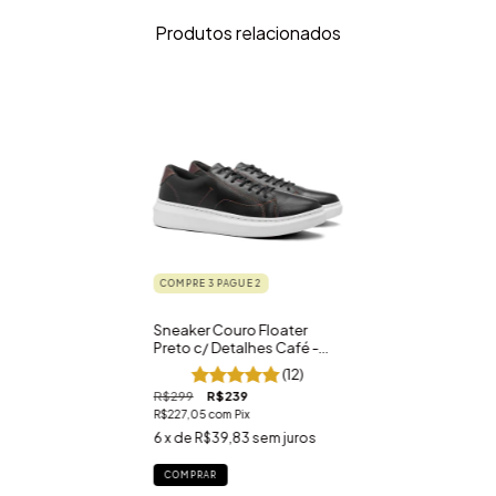
Produtos relacionados
COMPRE 3 PAGUE 2
Sneaker Couro Floater
Preto c/ Detalhes Café -
Couro Legítimo
(12)
R$299
R$239
R$227,05
com
Pix
6
x de
R$39,83
sem juros
COMPRAR