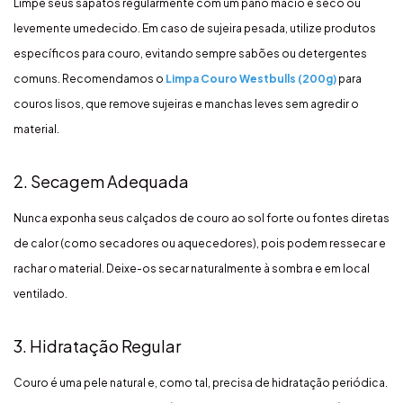
Limpe seus sapatos regularmente com um pano macio e seco ou
levemente umedecido. Em caso de sujeira pesada, utilize produtos
específicos para couro, evitando sempre sabões ou detergentes
comuns. Recomendamos o
Limpa Couro Westbulls (200g)
para
couros lisos, que remove sujeiras e manchas leves sem agredir o
material.
2. Secagem Adequada
Nunca exponha seus calçados de couro ao sol forte ou fontes diretas
de calor (como secadores ou aquecedores), pois podem ressecar e
rachar o material. Deixe-os secar naturalmente à sombra e em local
ventilado.
3. Hidratação Regular
Couro é uma pele natural e, como tal, precisa de hidratação periódica.