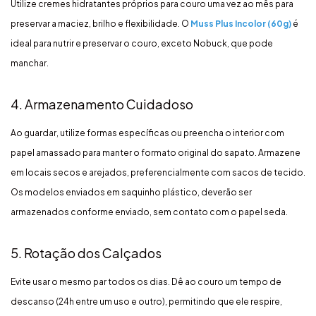
Utilize cremes hidratantes próprios para couro uma vez ao mês para
preservar a maciez, brilho e flexibilidade. O
Muss Plus Incolor (60g)
é
ideal para nutrir e preservar o couro, exceto Nobuck, que pode
manchar.
4. Armazenamento Cuidadoso
Ao guardar, utilize formas específicas ou preencha o interior com
papel amassado para manter o formato original do sapato. Armazene
em locais secos e arejados, preferencialmente com sacos de tecido.
Os modelos enviados em saquinho plástico, deverão ser
armazenados conforme enviado, sem contato com o papel seda.
5. Rotação dos Calçados
Evite usar o mesmo par todos os dias. Dê ao couro um tempo de
descanso (24h entre um uso e outro), permitindo que ele respire,